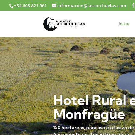
+34 608 821 961
informacion@lascorchuelas.com
Inicio
Hotel Rural 
Monfragüe
150 hectareas, para uso exclusivo de
Alojamiento rural en Extremadura.