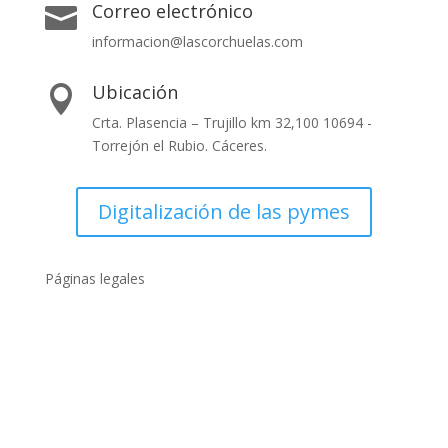
Correo electrónico

informacion@lascorchuelas.com
Ubicación

Crta. Plasencia – Trujillo km 32,100 10694 -
Torrejón el Rubio. Cáceres.
Digitalización de las pymes
Páginas legales
Políticas de privacidad
Política de cookies
Condiciones generales
Compromiso con el Medio Ambiente