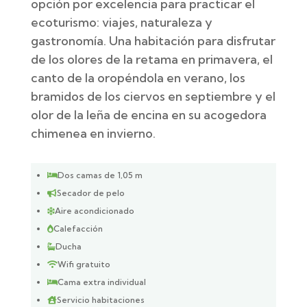
opción por excelencia para practicar el
ecoturismo: viajes, naturaleza y
gastronomía. Una habitación para disfrutar
de los olores de la retama en primavera, el
canto de la oropéndola en verano, los
bramidos de los ciervos en septiembre y el
olor de la leña de encina en su acogedora
chimenea en invierno.
Dos camas de 1,05 m

Secador de pelo

Aire acondicionado

Calefacción

Ducha

Wifi gratuito

Cama extra individual

Servicio habitaciones
