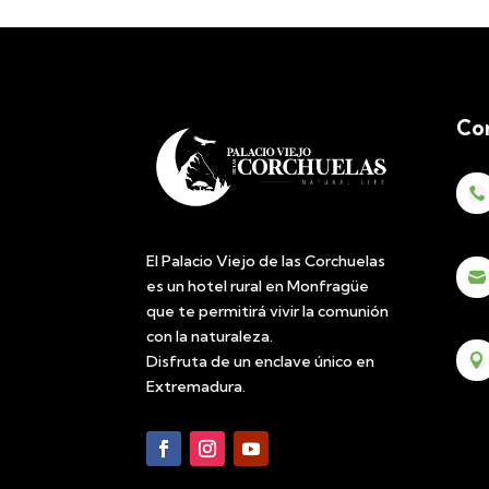
Co

El Palacio Viejo de las Corchuelas

es un hotel rural en Monfragüe
que te permitirá vivir la comunión
con la naturaleza.
Disfruta de un enclave único en

Extremadura.