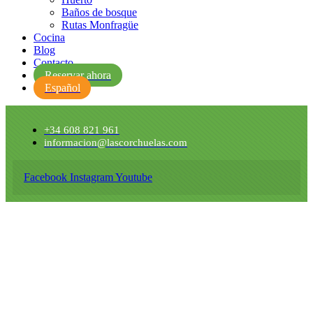
Baños de bosque
Rutas Monfragüe
Cocina
Blog
Contacto
Reservar ahora
Español
+34 608 821 961
informacion@lascorchuelas.com
Facebook
Instagram
Youtube