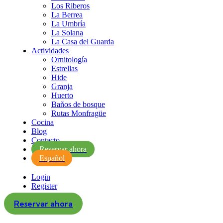
Los Riberos
La Berrea
La Umbría
La Solana
La Casa del Guarda
Actividades
Ornitología
Estrellas
Hide
Granja
Huerto
Baños de bosque
Rutas Monfragüe
Cocina
Blog
Contacto
Reservar ahora
Español
Login
Register
Reservar ahora