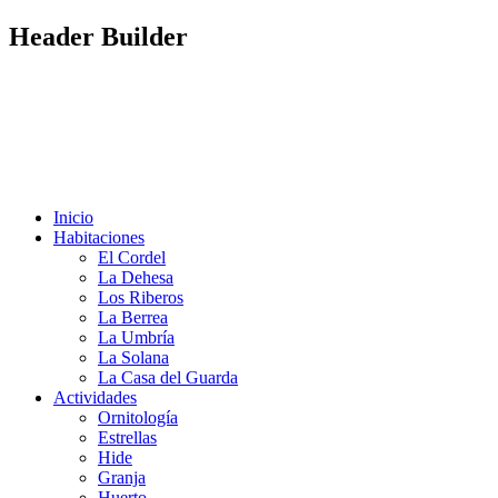
Header Builder
Inicio
Habitaciones
El Cordel
La Dehesa
Los Riberos
La Berrea
La Umbría
La Solana
La Casa del Guarda
Actividades
Ornitología
Estrellas
Hide
Granja
Huerto