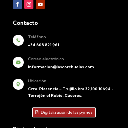
Contacto
Teléfono

+34 608 821 961
Correo electrónico

informacion@lascorchuelas.com
Ubicación

Crta. Plasencia – Trujillo km 32,100 10694 -
Torrejón el Rubio. Cáceres.
Digitalización de las pymes