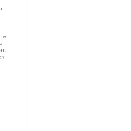
 a
s un
lo
les,
con