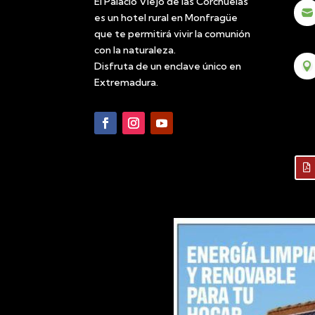
El Palacio Viejo de las Corchuelas

es un hotel rural en Monfragüe
que te permitirá vivir la comunión
con la naturaleza.
Disfruta de un enclave único en

Extremadura.