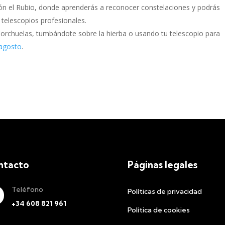
ón el Rubio, donde aprenderás a reconocer constelaciones y podrás
telescopios profesionales.
 Corchuelas, tumbándote sobre la hierba o usando tu telescopio para
 agosto
.
ntacto
Páginas legales
Teléfono
Políticas de privacidad
+34 608 821 961
Política de cookies