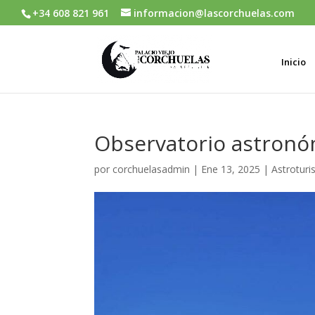
+34 608 821 961
informacion@lascorchuelas.com
Inicio
Observatorio astron
por
corchuelasadmin
|
Ene 13, 2025
|
Astrotur