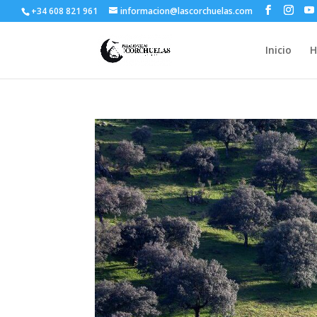
+34 608 821 961
informacion@lascorchuelas.com
Inicio
H