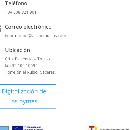
Teléfono

Políticas de privacidad
+34 608 821 961
Política de cookies
Condiciones generales
Correo electrónico

informacion@lascorchuelas.com
Compromiso con el Medio
Ambiente
Ubicación

Crta. Plasencia – Trujillo
km 32,100 10694 -
Torrejón el Rubio. Cáceres.
Digitalización de
las pymes