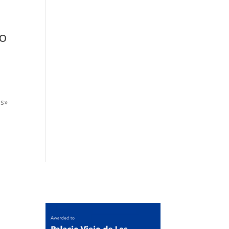
io
es»