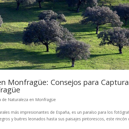
 en Monfragüe: Consejos para Captura
fragüe
a de Naturaleza en Monfragüe
rales más impresionantes de España, es un paraíso para los fotógra
gros y buitres leonados hasta sus paisajes pintorescos, este rincón