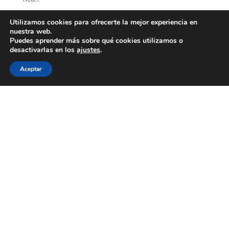
Utilizamos cookies para ofrecerte la mejor experiencia en
nuestra web.
Puedes aprender más sobre qué cookies utilizamos o
Reservar ahora
desactivarlas en los
ajustes
.
Aceptar
Descubre la tradición de la cría del cerdo ibérico
en Las Corchuelas: Un viaje a la esencia de
Extremadura
por
corchuelasadmin
|
Nov 23, 2024
|
Agroturismo en
Las Corchuelas
En el alma de Extremadura, donde la tierra susurra