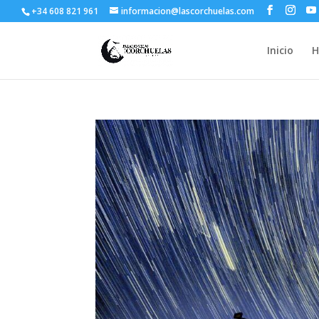
+34 608 821 961
informacion@lascorchuelas.com
Inicio
H