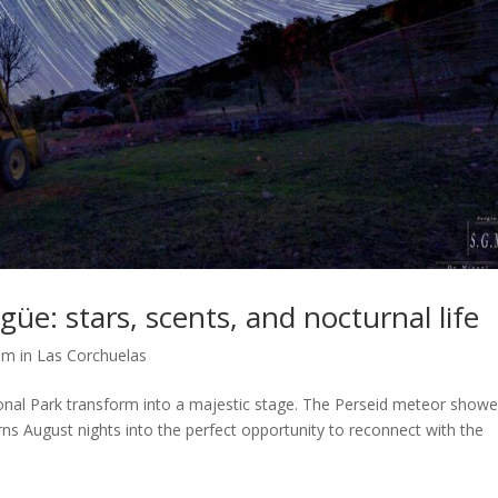
e: stars, scents, and nocturnal life
sm in Las Corchuelas
nal Park transform into a majestic stage. The Perseid meteor showe
ns August nights into the perfect opportunity to reconnect with the