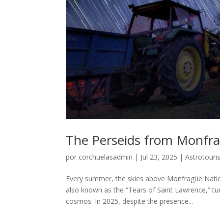
The Perseids from Monfragü
por
corchuelasadmin
|
Jul 23, 2025
|
Astrotouri
Every summer, the skies above Monfragüe Natio
also known as the “Tears of Saint Lawrence,” tur
cosmos. In 2025, despite the presence...