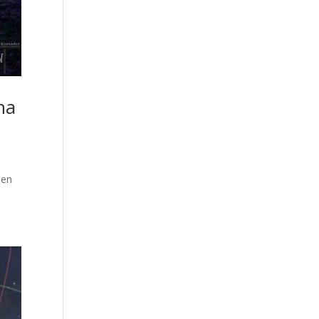
na
e
 en