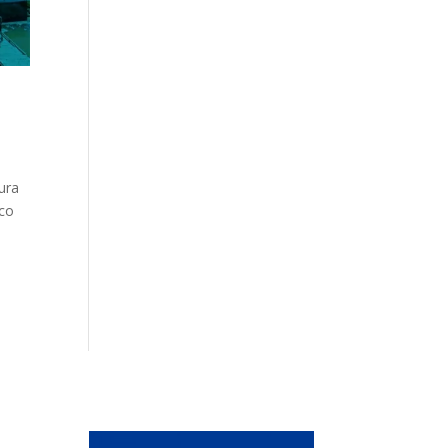
ura
ico