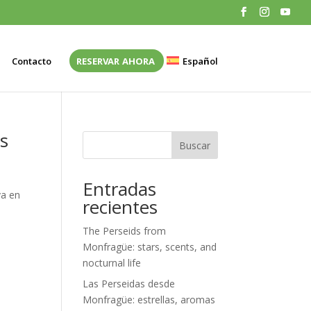
Contacto
RESERVAR AHORA
Español
s
Buscar
Entradas
va en
recientes
The Perseids from
Monfragüe: stars, scents, and
nocturnal life
Las Perseidas desde
Monfragüe: estrellas, aromas