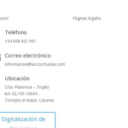
acto
Páginas legales
Teléfono

Políticas de privacidad
+34 608 821 961
Política de cookies
Condiciones generales
Correo electrónico

informacion@lascorchuelas.com
Compromiso con el Medio
Ambiente
Ubicación

Crta. Plasencia – Trujillo
km 32,100 10694 -
Torrejón el Rubio. Cáceres.
Digitalización de