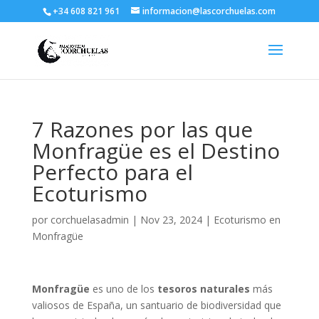
+34 608 821 961
informacion@lascorchuelas.com
7 Razones por las que
Monfragüe es el Destino
Perfecto para el
Ecoturismo
por
corchuelasadmin
|
Nov 23, 2024
|
Ecoturismo en
Monfragüe
Monfragüe
es uno de los
tesoros naturales
más
valiosos de España, un santuario de biodiversidad que