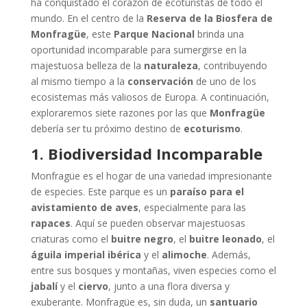
ha conquistado el corazón de ecoturistas de todo el
mundo. En el centro de la
Reserva de la Biosfera de
Monfragüe
, este
Parque Nacional
brinda una
oportunidad incomparable para sumergirse en la
majestuosa belleza de la
naturaleza
, contribuyendo
al mismo tiempo a la
conservación
de uno de los
ecosistemas más valiosos de Europa. A continuación,
exploraremos siete razones por las que
Monfragüe
debería ser tu próximo destino de
ecoturismo
.
1. Biodiversidad Incomparable
Monfragüe es el hogar de una variedad impresionante
de especies. Este parque es un
paraíso para el
avistamiento de aves
, especialmente para las
rapaces
. Aquí se pueden observar majestuosas
criaturas como el
buitre negro
, el
buitre leonado
, el
águila imperial ibérica
y el
alimoche
. Además,
entre sus bosques y montañas, viven especies como el
jabalí
y el
ciervo
, junto a una flora diversa y
exuberante. Monfragüe es, sin duda, un
santuario